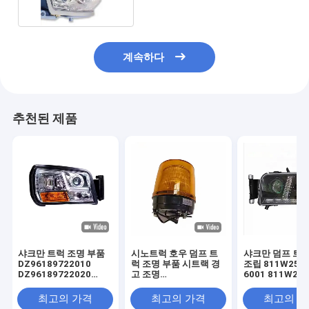
계속하다
추천된 제품
샤크만 트럭 조명 부품
시노트럭 호우 덤프 트
샤크만 덤프 트럭
DZ96189722010
럭 조명 부품 시트랙 경
조립 811W2510
DZ96189722020
고 조명
6001 811W251
DZ93189723010 트럭
WG9719790021 수리
6002 왼쪽 전등
액세서리
최고의 가격
최고의 가격
최고의 