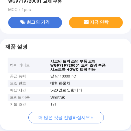
WG9719720001 교체 부품
MOQ：1pcs
최고의 가격
지금 연락
제품 설명
,
샤크만 트럭 조명 부품 교체
하이 라이트
,
WG9719720001 트럭 조명 부품
시노트룩 HOWO 트럭 전등
공급 능력
달 당 10000 PC
모델 번호
대형 화물차
배달 시간
5-20 일로 일합니다
브랜드 이름
Sinotruk
지불 조건
T/T
더 많은 것을 전망하십시오