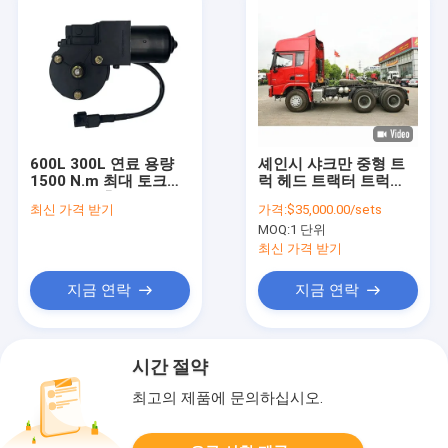
600L 300L 연료 용량
셰인시 샤크만 중형 트
1500 N.m 최대 토크와
럭 헤드 트랙터 트럭
7톤 9톤 앞축 용량
6X4 4X2 좌측 스티어링
최신 가격 받기
가격:
$35,000.00/sets
WEICHAI 엔진
MOQ:
1 단위
최신 가격 받기
지금 연락
지금 연락
시간 절약
최고의 제품에 문의하십시오.