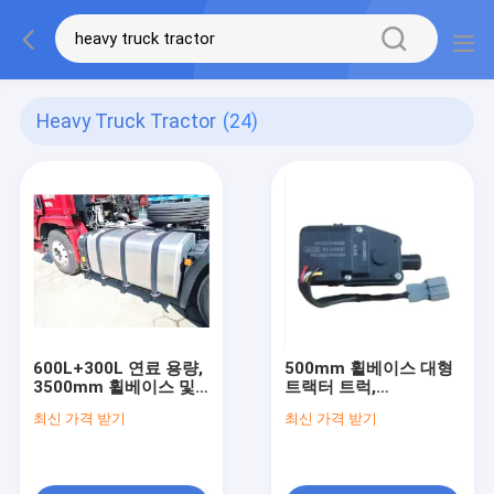
Heavy Truck Tractor
(24)
600L+300L 연료 용량,
500mm 휠베이스 대형
3500mm 휠베이스 및
트랙터 트럭,
11.00R20/12.00R20/12R22.5/315/80R22.5
600L+300L 연료 용량
최신 가격 받기
최신 가격 받기
타이어 크기
및 7톤 / 9톤 전방 차축
용량