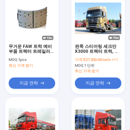
무거운 FAW 트럭 예비
왼쪽 스티어링 셰크만
부품 트랙터 트레일러
X3000 트랙터 트럭, 복
브레이크 인라인 원본
선 좌석 중량 트럭 머리
MOQ:
1pcs
가격:
$27,500.00/sets >=1 sets
공장 교체
최신 가격 받기
MOQ:
1 단위
최신 가격 받기
지금 연락
지금 연락
집
제품
우리 에 관한 것