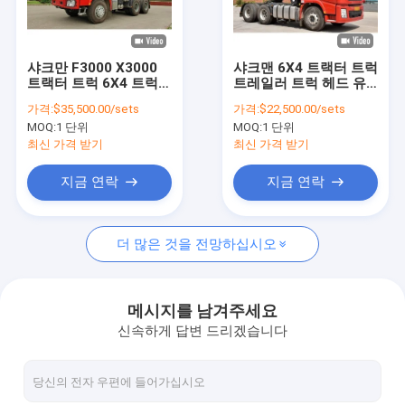
공장 투어
품질 관리
샤크만 F3000 X3000
샤크맨 6X4 트랙터 트럭
트랙터 트럭 6X4 트럭
트레일러 트럭 헤드 유
뉴스
헤드 8X4 트레일러 트럭
로 3 왼쪽 및 오른쪽 핸
가격:
$35,500.00/sets
가격:
$22,500.00/sets
원본 공장
드 드라이브
MOQ:
1 단위
MOQ:
1 단위
사건
최신 가격 받기
최신 가격 받기
인용 을 요청 하십시오
지금 연락
지금 연락
더 많은 것을 전망하십시오
샤크만 트럭 예비품
시노트룩 호보 트럭 부품
메시지를 남겨주세요
신속하게 답변 드리겠습니다
덤프트럭
트랙터 트럭