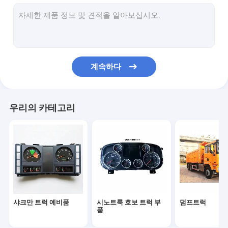
트럭 운전실 부품
트럭 엔진 부품
트럭 조명부
계속하다
트럭의 변속기 부품
특수용 트럭
우리의 카테고리
다른 차량
프와프 트럭 예비품
포톤 트럭 예비품
샤크만 트럭 예비품
시노트룩 호보 트럭 부
덤프트럭
품