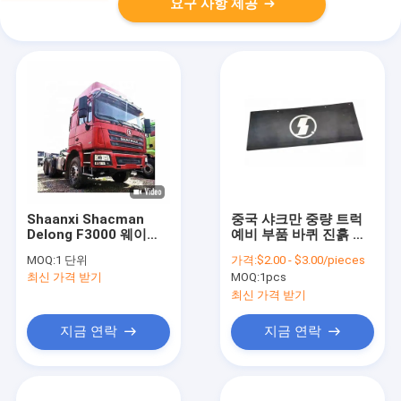
요구 사항 제공
Shaanxi Shacman
중국 샤크만 중량 트럭
Delong F3000 웨이차
예비 부품 바퀴 진흙 보
이 엔진을 가진 무거운
호 진흙 플랩 보호 최저
MOQ:
1 단위
가격:
$2.00 - $3.00/pieces
트럭 트랙터 헤드
가격
최신 가격 받기
MOQ:
1pcs
최신 가격 받기
지금 연락
지금 연락