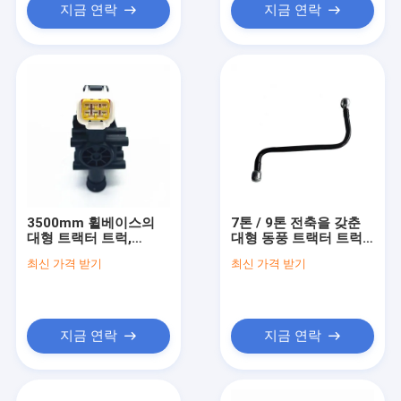
지금 연락
지금 연락
3500mm 휠베이스의
7톤 / 9톤 전축을 갖춘
대형 트랙터 트럭,
대형 동풍 트랙터 트럭,
11.00R20/12.00R20/12R22.5/315/80R22.5
최대 토크 1500 N.m 및
최신 가격 받기
최신 가격 받기
타이어 사이즈,
3500 mm 휠베이스
600L+300L 연료 용량
지금 연락
지금 연락