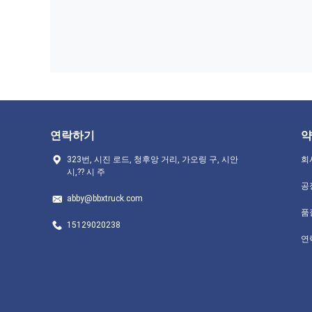
연락하기
약
323번, 시진 로드, 청후앙 거리, 가오링 구, 시안
회
시,?? 시 주
공
abby@bbxtruck.com
품
15129020238
연