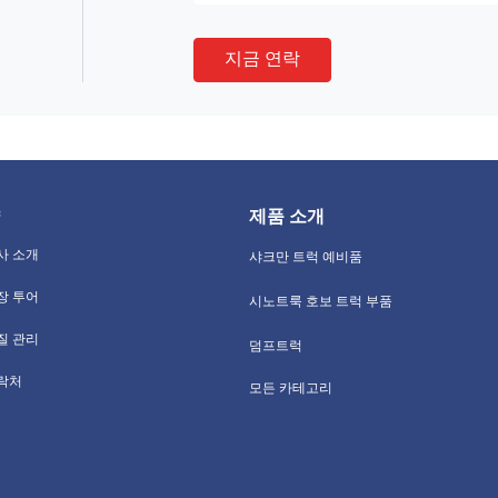
지금 연락
제품 소개
사 소개
샤크만 트럭 예비품
장 투어
시노트룩 호보 트럭 부품
질 관리
덤프트럭
락처
모든 카테고리