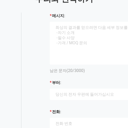
메시지:
남은 문자(
20
/3000)
부터:
전화: