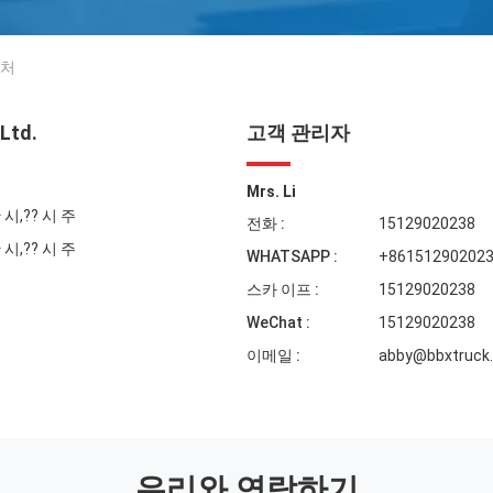
연락처
 Ltd.
고객 관리자
Mrs. Li
시,?? 시 주
전화 :
15129020238
시,?? 시 주
WHATSAPP :
+86151290202
스카 이프 :
15129020238
WeChat :
15129020238
이메일 :
abby@bbxtruck
우리와 연락하기