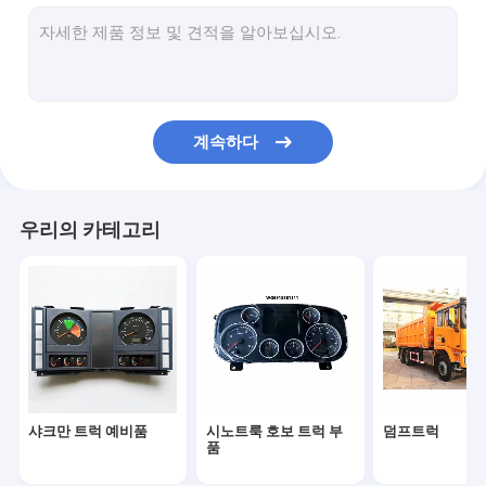
트럭 운전실 부품
트럭 엔진 부품
트럭 조명부
계속하다
트럭의 변속기 부품
특수용 트럭
우리의 카테고리
다른 차량
프와프 트럭 예비품
포톤 트럭 예비품
샤크만 트럭 예비품
시노트룩 호보 트럭 부
덤프트럭
품