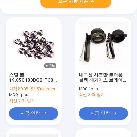
요구 사항 제공
스틸 볼
내구성 샤크만 트럭용
19.05G100BGB-T308
블랙 배기가스 브레이크
12.7G100BGB-T308
앙상블
가격:
$0.05 - $1.50/pieces
MOQ:
1pcs
CABS 중형 트럭 변속기
MOQ:
1pcs
최신 가격 받기
부품
최신 가격 받기
지금 연락
지금 연락