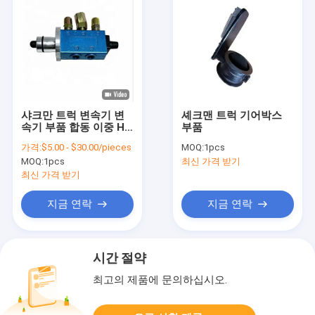
샤크만 트럭 변속기 변
셰크맨 트럭 기어박스
속기 부품 합동 이중 H
부품
공기 밸브
가격:
$5.00 - $30.00/pieces
MOQ:
1pcs
F99660/89101216
MOQ:
1pcs
최신 가격 받기
최신 가격 받기
지금 연락
지금 연락
시간 절약
최고의 제품에 문의하십시오.