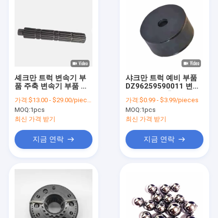
셰크만 트럭 변속기 부
샤크만 트럭 예비 부품
품 주축 변속기 부품 스
DZ96259590011 변속
핀들 18729 두 번째 샤
기용 고무 완충 블록
가격:
$13.00 - $29.00/pieces
가격:
$0.99 - $3.99/pieces
프트
MOQ:
1pcs
MOQ:
1pcs
최신 가격 받기
최신 가격 받기
지금 연락
지금 연락
집
제품
우리 에 관한 것