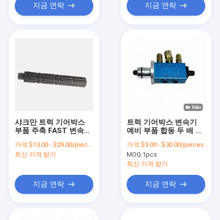
지금 연락
지금 연락
샤크만 트럭 기어박스
트럭 기어박스 변속기
부품 주축 FAST 변속기
예비 부품 합동 두 배 H
기어 스핀들 18729 두
공기 밸브
가격:
$13.00 - $29.00/pieces
가격:
$5.00 - $30.00/pieces
번째 셰프트
F99660/89101216
최신 가격 받기
MOQ:
1pcs
최신 가격 받기
지금 연락
지금 연락