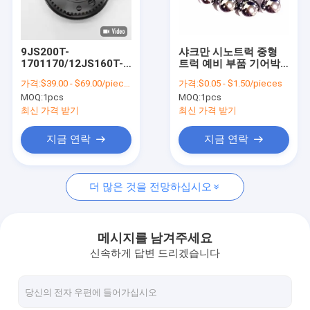
공장 투어
품질 관리
9JS200T-
샤크만 시노트럭 중형
1701170/12JS160T-
트럭 예비 부품 기어박
뉴스
1701170 샤크만 트럭
스 부품 철구
가격:
$39.00 - $69.00/pieces
가격:
$0.05 - $1.50/pieces
용 빠른 기어박스 동기
19.05G100BGB-T308
MOQ:
1pcs
MOQ:
1pcs
화
12.7G100BGB-T308
사건
최신 가격 받기
최신 가격 받기
인용 을 요청 하십시오
지금 연락
지금 연락
더 많은 것을 전망하십시오
샤크만 트럭 예비품
시노트룩 호보 트럭 부품
메시지를 남겨주세요
신속하게 답변 드리겠습니다
덤프트럭
트랙터 트럭