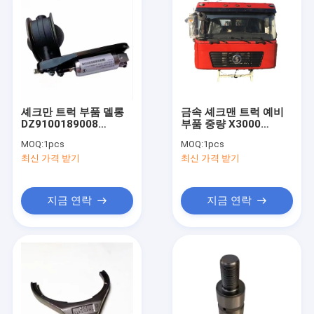
셰크만 트럭 부품 델롱
금속 셰크맨 트럭 예비
DZ9100189008
부품 중량 X3000
F2000/F3000/X3000
H3000 F3000 트럭 캐
MOQ:
1pcs
MOQ:
1pcs
에 대한 배기가스 브레
빈 교체
최신 가격 받기
최신 가격 받기
이크 밸브
지금 연락
지금 연락
집
제품
우리 에 관한 것