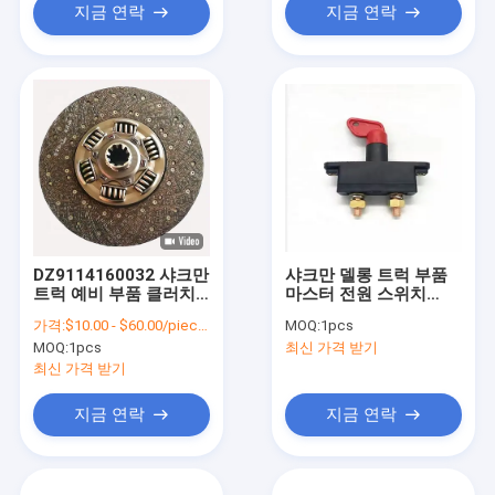
지금 연락
지금 연락
DZ9114160032 샤크만
샤크만 델롱 트럭 부품
트럭 예비 부품 클러치
마스터 전원 스위치
구동판
DZ95189763010 배터
가격:
$10.00 - $60.00/pieces
MOQ:
1pcs
DZ93189160312
리 스위치
MOQ:
1pcs
최신 가격 받기
DZ1560160012
120x125x32mm
최신 가격 받기
지금 연락
지금 연락