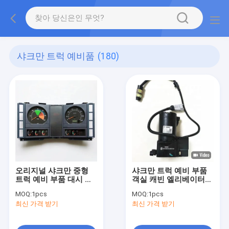
샤크만 트럭 예비품
(180)
오리지널 샤크만 중형
샤크만 트럭 예비 부품
트럭 예비 부품 대시 보
객실 캐빈 엘리베이터
드 DZ9100586060 기
수압 전기 펌프 오일 펌
MOQ:
1pcs
MOQ:
1pcs
기 패널 조립
프 모터 조립
최신 가격 받기
최신 가격 받기