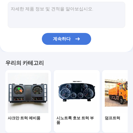
트럭 운전실 부품
트럭 엔진 부품
트럭 조명부
계속하다
트럭의 변속기 부품
특수용 트럭
우리의 카테고리
다른 차량
프와프 트럭 예비품
포톤 트럭 예비품
샤크만 트럭 예비품
시노트룩 호보 트럭 부
덤프트럭
품