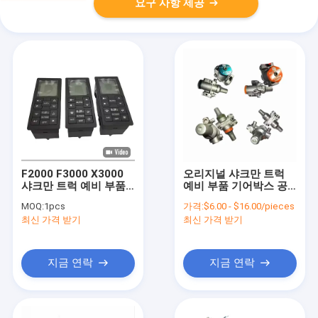
요구 사항 제공
F2000 F3000 X3000
오리지널 샤크만 트럭
샤크만 트럭 예비 부품
예비 부품 기어박스 공
에어컨 패널
기 필터 조절기 A-
MOQ:
1pcs
가격:
$6.00 - $16.00/pieces
DZ95189585345
C03002 A-4740 변속
최신 가격 받기
최신 가격 받기
기 부품
지금 연락
지금 연락