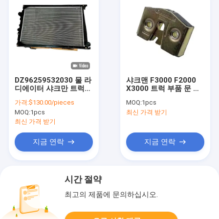
DZ96259532030 물 라
샤크맨 F3000 F2000
디에이터 샤크만 트럭
X3000 트럭 부품 문 잠
예비 부품 무거운 트럭
금 81626806095 원본
가격:
$130.00/pieces
MOQ:
1pcs
액세서리
교체
MOQ:
1pcs
최신 가격 받기
최신 가격 받기
지금 연락
지금 연락
시간 절약
최고의 제품에 문의하십시오.