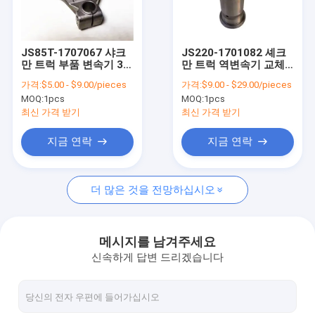
공장 투어
품질 관리
JS85T-1707067 샤크
JS220-1701082 셰크
만 트럭 부품 변속기 3/4
만 트럭 역변속기 교체
뉴스
셔프트 포크 JS85T-
용 변속기 셰프트 조립
가격:
$5.00 - $9.00/pieces
가격:
$9.00 - $29.00/pieces
1702057-1
MOQ:
1pcs
MOQ:
1pcs
사건
최신 가격 받기
최신 가격 받기
인용 을 요청 하십시오
지금 연락
지금 연락
더 많은 것을 전망하십시오
샤크만 트럭 예비품
시노트룩 호보 트럭 부품
메시지를 남겨주세요
신속하게 답변 드리겠습니다
덤프트럭
트랙터 트럭