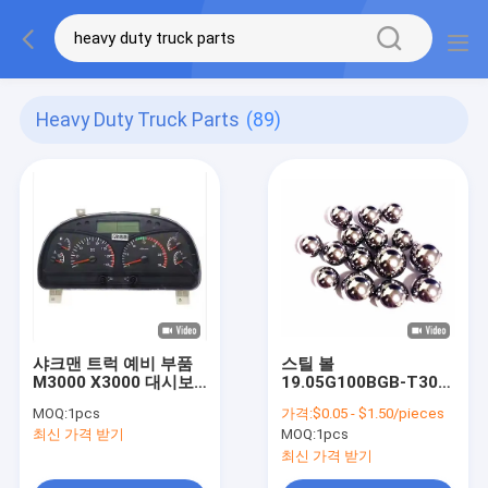
Heavy Duty Truck Parts
(89)
샤크맨 트럭 예비 부품
스틸 볼
M3000 X3000 대시보
19.05G100BGB-T308
드 DZ96189584110 중
12.7G100BGB-T308
MOQ:
1pcs
가격:
$0.05 - $1.50/pieces
량 트럭 부품
CABS 중형 트럭 변속기
최신 가격 받기
MOQ:
1pcs
부품
최신 가격 받기