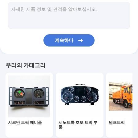
트럭 운전실 부품
트럭 엔진 부품
트럭 조명부
계속하다
트럭의 변속기 부품
특수용 트럭
우리의 카테고리
다른 차량
프와프 트럭 예비품
포톤 트럭 예비품
샤크만 트럭 예비품
시노트룩 호보 트럭 부
덤프트럭
품