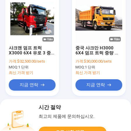
샤크맨 덤프 트럭
중국 샤크만 H3000
X3000 6X4 유로 3 중량
6X4 덤프 트럭 중량 트
트럭 8X4 팅퍼 트럭??
럭 틱퍼 고품질 공장 가
가격:
$32,500.00/sets
가격:
$30,000.00/sets
시 중국 공장 가격 핫 판
격
MOQ:
1 단위
MOQ:
1 단위
매 H3000 F3000
최신 가격 받기
최신 가격 받기
지금 연락
지금 연락
시간 절약
최고의 제품에 문의하십시오.