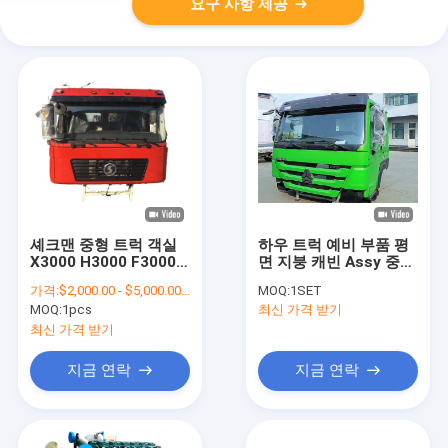
요구 사항 제공
셰크맨 중형 트럭 객실
하우 트럭 예비 부품 평
X3000 H3000 F3000
면 지붕 캐빈 Assy 중량
트럭 객실 교체
트럭 캐빈 교체
가격:
$2,000.00 - $5,000.00/sets
MOQ:
1SET
MOQ:
1pcs
최신 가격 받기
최신 가격 받기
지금 연락
지금 연락