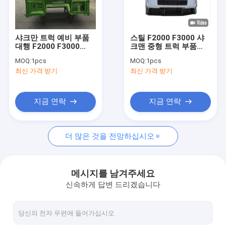
공장 투어
품질 관리
샤크만 트럭 예비 부품
스틸 F2000 F3000 샤
대행 F2000 F3000
크맨 중형 트럭 부품
뉴스
H3000 X3000 중량 트
H3000 X3000 트럭 캐
MOQ:
1pcs
MOQ:
1pcs
럭 액세서리
빈
최신 가격 받기
최신 가격 받기
사건
인용 을 요청 하십시오
지금 연락
지금 연락
더 많은 것을 전망하십시오
샤크만 트럭 예비품
시노트룩 호보 트럭 부품
메시지를 남겨주세요
신속하게 답변 드리겠습니다
덤프트럭
트랙터 트럭