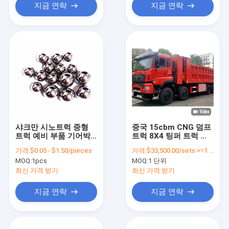
지금 연락
지금 연락
샤크만 시노트럭 중형
중국 15cbm CNG 덤프
트럭 예비 부품 기어박
트럭 8X4 팅퍼 트럭 중
스 부품 철구
량 트럭 좋은 가격
가격:
$0.05 - $1.50/pieces
가격:
$33,500.00/sets >=1 sets
19.05G100BGB-T308
MOQ:
1pcs
MOQ:
1 단위
12.7G100BGB-T308
최신 가격 받기
최신 가격 받기
지금 연락
지금 연락