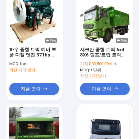
하우 중형 트럭 예비 부
샤크만 중형 트럭 6x4
품 디젤 엔진 371hp
8X6 덤프/트립 트럭
420hp Wd615.47
F2000 f3000 X3000
MOQ:
1pcs
가격:
$39,500.00/sets
Wd615.69
M3000 X6000
최신 가격 받기
MOQ:
1 단위
최신 가격 받기
지금 연락
지금 연락
집
제품
우리 에 관한 것