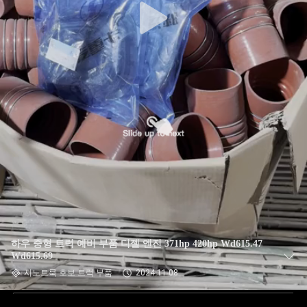
하우 중형 트럭 예비 부품 디젤 엔진 371hp 420hp Wd615.47
Wd615.69
시노트룩 호보 트럭 부품
2024-11-08