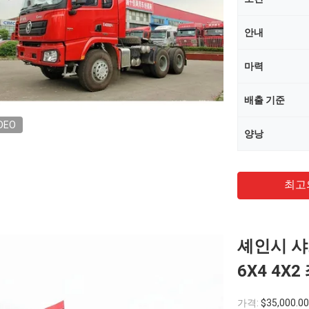
안내
마력
배출 기준
DEO
양낭
최고
셰인시 샤
6X4 4X
가격:
$35,000.0