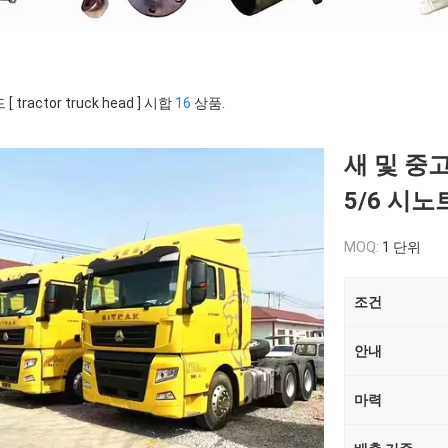
[ tractor truck head ] 시합
16
상품.
새 및 중
5/6 시노
MOQ:
1 단위
조건
안내
마력