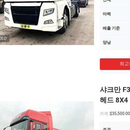
마력
배출 기준
DEO
양낭
최고
샤크만 F3
헤드 8X
가격:
$35,500.0
조건