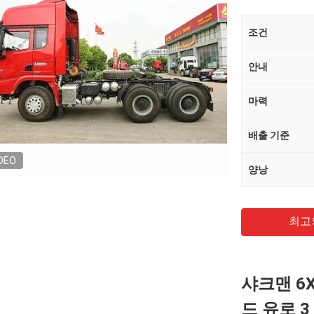
조건
안내
마력
배출 기준
DEO
양낭
최고
샤크맨 6
드 유로 