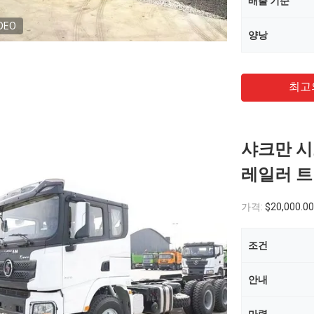
배출 기준
DEO
양낭
최고
샤크만 시
레일러 트럭
가격:
$20,000.00
조건
안내