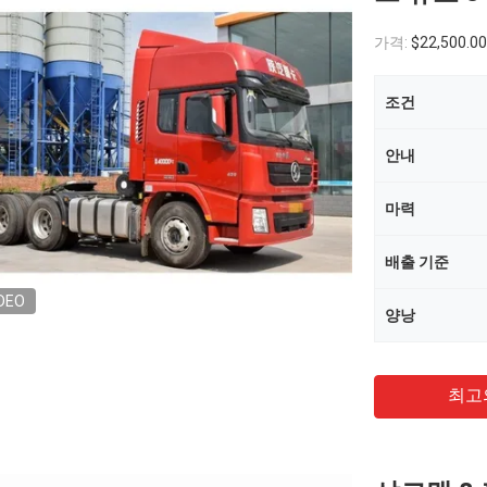
가격:
$22,500.0
조건
안내
마력
배출 기준
DEO
양낭
최고