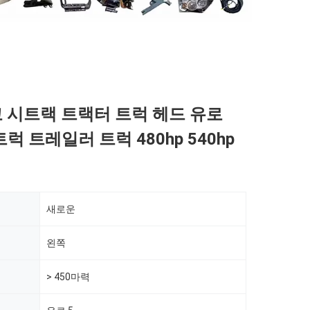
고 시트랙 트랙터 트럭 헤드 유로
트럭 트레일러 트럭 480hp 540hp
새로운
왼쪽
> 450마력