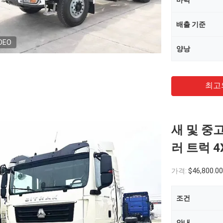
마력
배출 기준
DEO
양낭
최고
새 및 중
러 트럭 4
가격:
$46,800.00
조건
안내