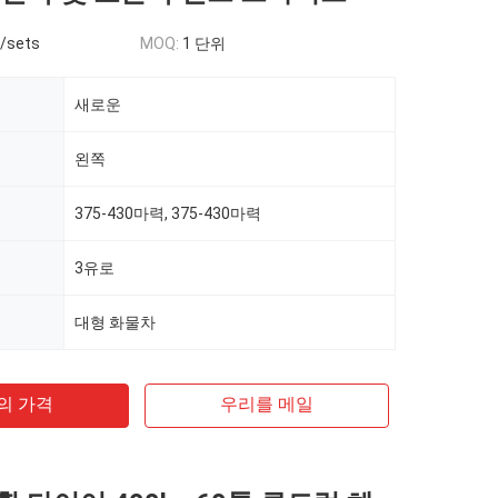
0/sets
MOQ:
1 단위
새로운
왼쪽
375-430마력, 375-430마력
3유로
대형 화물차
의 가격
우리를 메일