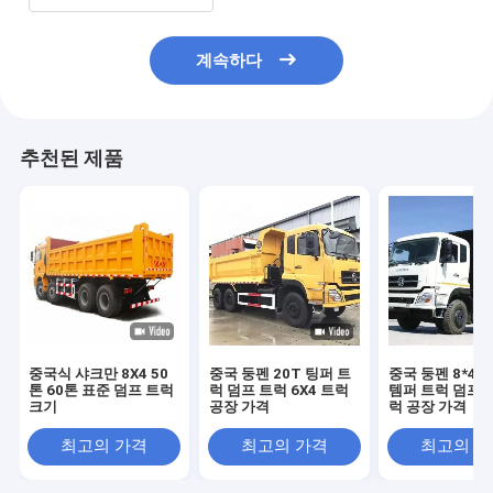
계속하다
추천된 제품
중국식 샤크만 8X4 50
중국 둥펜 20T 팅퍼 트
중국 둥펜 8*4
톤 60톤 표준 덤프 트럭
럭 덤프 트럭 6X4 트럭
템퍼 트럭 덤프 
크기
공장 가격
럭 공장 가격
최고의 가격
최고의 가격
최고의 