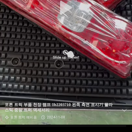
포튼 트럭 부품 천장 램프 1b2203710 왼쪽 측면 표시기 플라
스틱 중량 트럭 액세서리
포톤 트럭 예비품
2024-11-08