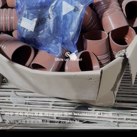
하우 트럭 예비 부품 캐빈 배머 원본 WG1642241021 교체
시노트룩 호보 트럭 부품
2024-11-08