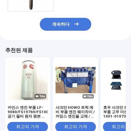
계속하다
추천된 제품
커민스 엔진 부품 LF-
샤크만 HOWO 트럭 예
호우 샤크만 트럭
9080/FS19769/FS1003/AS2474/WF2070
비 부품 엔진 웨이차이 /
부품 고무 마운
공기 필터 원자 원본 공
커밍스 엔진을 교체 / 공
1001-01073
장 교체
장 가격으로 수리하기
AZ992552528
위해
0003250896
최고의 가격
최고의 가격
최고의 
0003250596